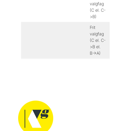
valgfag
(C el. C-
>B)
Frit
valgfag
(C el. C-
>B el.
B->A)