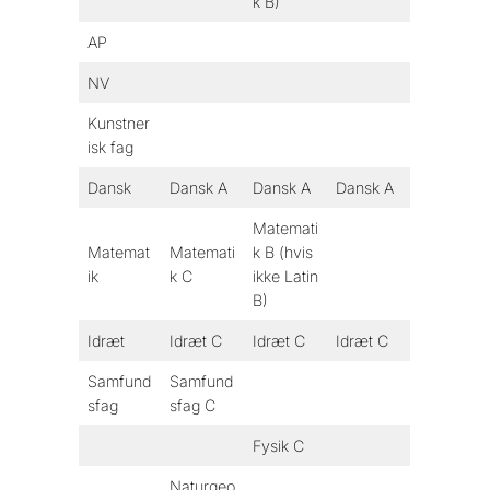
k B)
AP
NV
Kunstner
isk fag
Dansk
Dansk A
Dansk A
Dansk A
Matemati
Matemat
Matemati
k B (hvis
ik
k C
ikke Latin
B)
Idræt
Idræt C
Idræt C
Idræt C
Samfund
Samfund
sfag
sfag C
Fysik C
Naturgeo