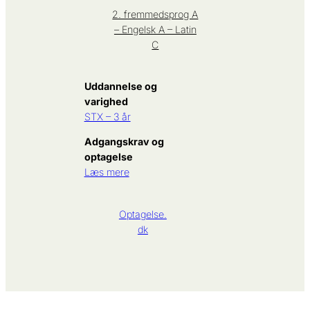
2. fremmedsprog A
– Engelsk A – Latin
C
Uddannelse og
varighed
STX – 3 år
Adgangskrav og
optagelse
Læs mere
Optagelse.
dk