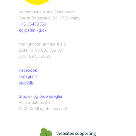
Københavns Åbne Gymnasium
Sjælør Boulevard 133, 2500 Valby
+45 36463350
kg@adm.kg.dk
Institutionsnummer: 101121
EAN: 57 98 000 558 397
CVR: 29 55 63 93
Facebook
Instagram
LinkedIn
Studie- og ordensregler
Persondatapolitik
© 2025 All rights reserved