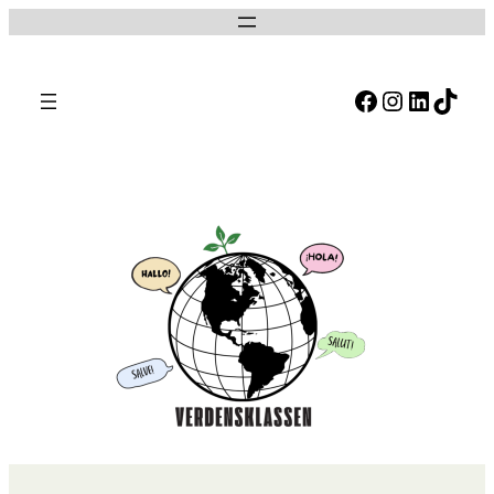
Facebook
Instagram
LinkedIn
TikTok
S
ø
g