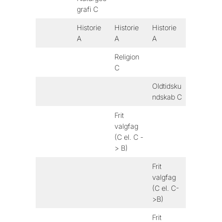
grafi C
Historie
Historie
Historie
A
A
A
Religion
C
Oldtidsku
ndskab C
Frit
valgfag
(C el. C -
> B)
Frit
valgfag
(C el. C-
>B)
Frit