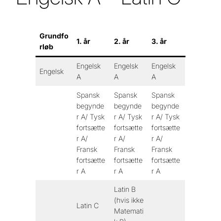
Grundfo
1. år
2. år
3. år
rløb
Engelsk
Engelsk
Engelsk
Engelsk
A
A
A
Spansk
Spansk
Spansk
begynde
begynde
begynde
r A/ Tysk
r A/ Tysk
r A/ Tysk
fortsætte
fortsætte
fortsætte
r A/
r A/
r A/
Fransk
Fransk
Fransk
fortsætte
fortsætte
fortsætte
r A
r A
r A
Latin B
(hvis ikke
Latin C
Matemati