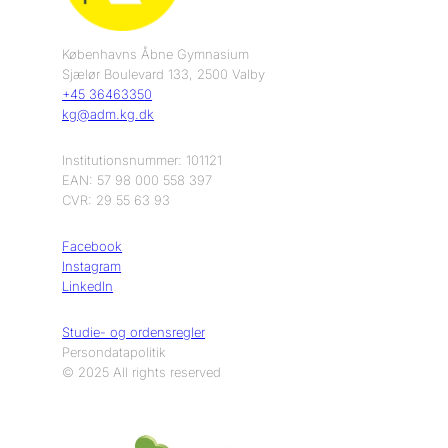
Københavns Åbne Gymnasium
Sjælør Boulevard 133, 2500 Valby
+45 36463350
kg@adm.kg.dk
Institutionsnummer: 101121
EAN: 57 98 000 558 397
CVR: 29 55 63 93
Facebook
Instagram
LinkedIn
Studie- og ordensregler
Persondatapolitik
© 2025 All rights reserved