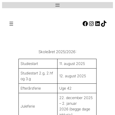
Facebook
Instagram
LinkedIn
TikTok
S
ø
g
Skoleåret 2025/2026:
Studiestart
11. august 2025
Studiestart 2.g, 2.hf
12. august 2025
og 3.g
Efterårsferie
Uge 42
22. december 2025
– 2. januar
Juleferie
2026
(begge dage
inklusiv)