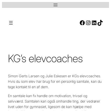
Facebook
Instagram
LinkedIn
TikTok
S
ø
g
KG’s elevcoaches
Simon Gerts Larsen og Julie Eskesen er KGs elevcoaches.
Hvis du som elev har brug for en personlig samtale, kan du
tage kontakt til en af dem.
En samtale kan fx handle om motivation, trivsel og
selvværd. Samtalen kan også omhandle ting, der vedrører
livet uden for gymnasiet, ligesom de kan hjælpe med