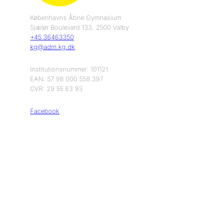
Københavns Åbne Gymnasium
Sjælør Boulevard 133, 2500 Valby
+45 36463350
kg@adm.kg.dk
Institutionsnummer: 101121
EAN: 57 98 000 558 397
CVR: 29 55 63 93
Facebook
Instagram
LinkedIn
Studie- og ordensregler
Persondatapolitik
© 2025 All rights reserved